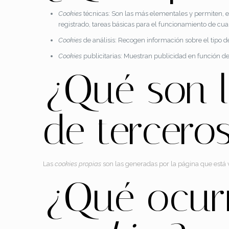
Cookies
técnicas: Son las más elementales y permiten,
registrado, tareas básicas para el funcionamiento de cu
Cookies
de análisis: Recogen información sobre el tipo de
Cookies
publicitarias: Muestran publicidad en función de
¿Qué son 
de tercero
Las
cookies propias
son las generadas por la página que está v
¿Qué ocurr