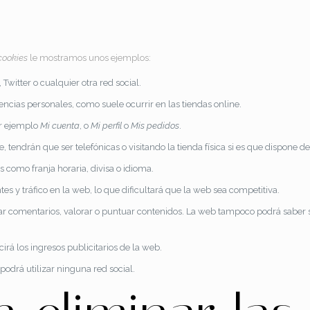
cookies
le mostramos unos ejemplos:
witter o cualquier otra red social.
encias personales, como suele ocurrir en las tiendas online.
or ejemplo
Mi cuenta
, o
Mi perfil
o
Mis pedidos
.
 tendrán que ser telefónicas o visitando la tienda física si es que dispone de 
 como franja horaria, divisa o idioma.
ntes y tráfico en la web, lo que dificultará que la web sea competitiva.
licar comentarios, valorar o puntuar contenidos. La web tampoco podrá sabe
rá los ingresos publicitarios de la web.
o podrá utilizar ninguna red social.