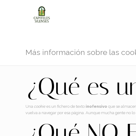
Más información sobre las coo
¿Qué es u
Una
cookie
es un fichero de texto
inofensivo
que se almacena
vuelva a navegar por esa página. Aunque mucha gente no lo
¿Qué NO E