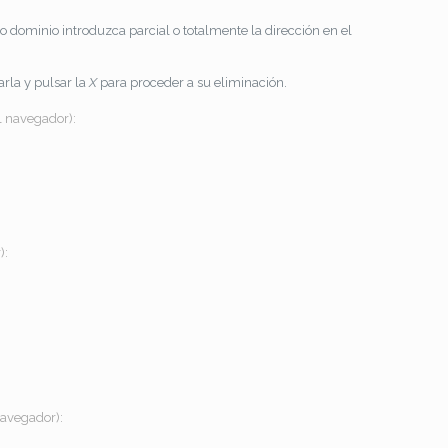
dominio introduzca parcial o totalmente la dirección en el
arla y pulsar la
X
para proceder a su eliminación.
l navegador):
):
navegador):