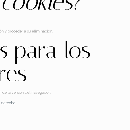
s
cookies
?
ión y proceder a su eliminación.
s
para los
res
n de la versión del navegador:
a derecha.