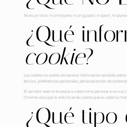
No es un virus, ni un troyano, ni un gusano, ni spam, ni spyw
¿Qué info
cookie
?
Las
cookies
no suelen almacenar información sensible sobre us
técnico, preferencias personales, personalización de contenido
El servidor web no le asocia a usted como persona si no a s
Chrome verá que la web no se da cuenta que es usted la mism
¿Qué tipo