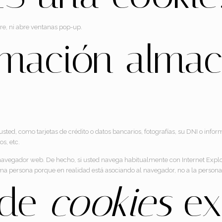
are, ni abre ventanas pop-up.
rmación alma
ted, como tarjetas de crédito o datos bancarios, fotografías, su DNI o infor
s, etc.
u navegador web. De hecho, si usted navega habitualmente con Internet Expl
a persona porque en realidad está asociando al navegador, no a la persona
 de
cookies
ex