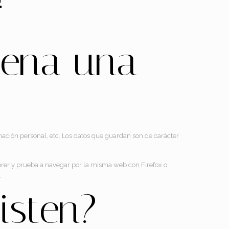
cena una
mación personal, etc. Los datos que guardan son de carácter
orer y prueba a navegar por la misma web con Firefox o
.
isten?