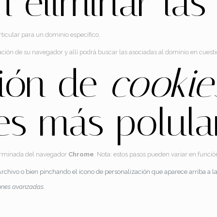
 eliminar la
rticular para un dominio específico.
ración de su navegador y allí podrá buscar las asociadas al dominio en cuest
ción de
cookie
s más polula
rminada del navegador
Chrome
. Nota: estos pasos pueden variar en funció
chivo o bien pinchando el icono de personalización que aparece arriba a l
iones avanzadas
.