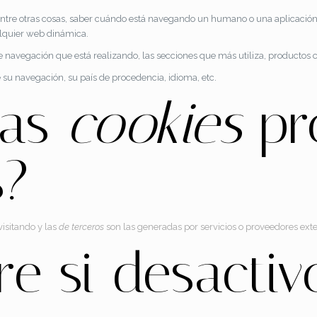
 entre otras cosas, saber cuándo está navegando un humano o una aplicaci
alquier web dinámica.
 navegación que está realizando, las secciones que más utiliza, productos co
 su navegación, su país de procedencia, idioma, etc.
las
cookies
pro
s?
isitando y las
de terceros
son las generadas por servicios o proveedores exte
e si desactiv