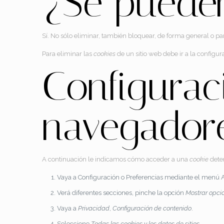
¿Se pueden
Sí. No sólo eliminar, también bloquear, de forma general o pa
Para eliminar las
cookies
de un sitio web debe ir a la configu
Configura
navegadore
A continuación le indicamos cómo acceder a una
cookie
dete
Vaya a Configuración o Preferencias mediante el menú Ar
Verá diferentes secciones, pinche la opción
Mostrar opc
Vaya a
Privacidad
,
Configuración de contenido
.
Seleccione
Todas las
cookies
y los datos de sitios
.