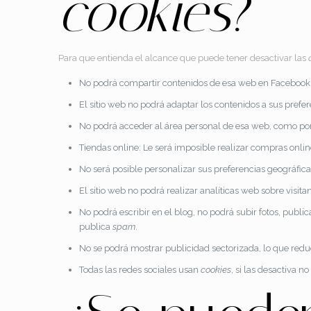
cookies
?
Para que entienda el alcance que puede tener desactivar las
No podrá compartir contenidos de esa web en Facebook, T
El sitio web no podrá adaptar los contenidos a sus prefer
No podrá acceder al área personal de esa web, como p
Tiendas online: Le será imposible realizar compras online,
No será posible personalizar sus preferencias geográficas
El sitio web no podrá realizar analíticas web sobre visita
No podrá escribir en el blog, no podrá subir fotos, pub
publica
spam
.
No se podrá mostrar publicidad sectorizada, lo que reduci
Todas las redes sociales usan
cookies
, si las desactiva n